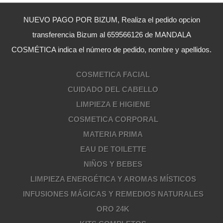
NUEVO PAGO POR BIZUM, Realiza el pedido opcion
transferencia Bizum al 659566126 de MANDALA
COSMÉTICA indica el número de pedido, nombre y apellidos.
COSMETICA FACIAL
CUIDADO DEL CABELLO
LIMPIEZA E HIGIENE
COSMETICA CORPORAL
MATERIA PRIMA
EAU DE TOILETTE
NIÑOS Y BEBES
LIMPIEZA ENERGÉTICA Y AROMAS MÍSTICOS
INFUSIONES MÁGICAS Y REMEDIOS NATURALES
ORO 24K