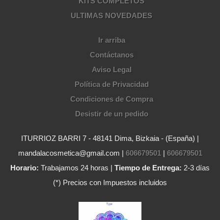
KITS COMPLETOS
ULTIMAS NOVEDADES
Ir arriba
Contáctanos
Aviso Legal
Política de Privacidad
Condiciones de Compra
Desistir de un pedido
ITURRIOZ BARRI 7 - 48141 Dima, Bizkaia - (España) |
mandalacosmetica@gmail.com |
606679501
|
606679501
Horario:
Trabajamos 24 horas |
Tiempo de Entrega:
2-3 días
(*) Precios con Impuestos incluidos