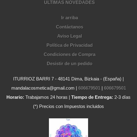
ULTIMAS NOVEDADES
Ir arriba
Contáctanos
Aviso Legal
Política de Privacidad
Condiciones de Compra
Desistir de un pedido
ITURRIOZ BARRI 7 - 48141 Dima, Bizkaia - (España) |
mandalacosmetica@gmail.com |
606679501
|
606679501
Horario:
Trabajamos 24 horas |
Tiempo de Entrega:
2-3 días
(*) Precios con Impuestos incluidos