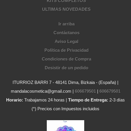
KITS COMPLETOS
ULTIMAS NOVEDADES
Ir arriba
Contáctanos
Aviso Legal
Política de Privacidad
Condiciones de Compra
Desistir de un pedido
ITURRIOZ BARRI 7 - 48141 Dima, Bizkaia - (España) |
mandalacosmetica@gmail.com |
606679501
|
606679501
Horario:
Trabajamos 24 horas |
Tiempo de Entrega:
2-3 días
(*) Precios con Impuestos incluidos