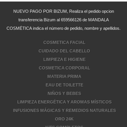
NUEVO PAGO POR BIZUM, Realiza el pedido opcion
transferencia Bizum al 659566126 de MANDALA
COSMÉTICA indica el número de pedido, nombre y apellidos.
COSMETICA FACIAL
CUIDADO DEL CABELLO
LIMPIEZA E HIGIENE
COSMETICA CORPORAL
MATERIA PRIMA
EAU DE TOILETTE
NIÑOS Y BEBES
LIMPIEZA ENERGÉTICA Y AROMAS MÍSTICOS
INFUSIONES MÁGICAS Y REMEDIOS NATURALES
ORO 24K