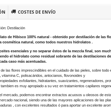
ÓN
COSTES DE ENVÍO
ón: Destilación
olato de Hibisco 100% natural - obtenido por destilación de las 
a cosmética natural, como todos nuestros hidrolatos .
ceites esenciales y no separar éstos de la mezcla final, son m
ndo el hidrolato como residual sobrante de las destilaciones de
cada caso más acentuadas.
 de las flores imprescindibles en el cuidado de las pieles, sobre tod
, vitamina C, polisacáridos, antocianos, flovonoides y
propiedades exfoliantes, hidratantes, suavizantes, regeneradores, prot
us tambien es muy apropiado a su vez en tratamientos capilares regene
l mercado, podemos encontrar extractos acuosos u oleosos de esta p
mercado nacional, siendo una de las mayores aplicaciones de las plant
maduras , con excelentes resultados ó para aportar un excelente ar