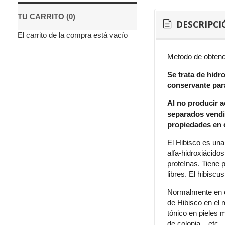
TU CARRITO (0)
DESCRIPCI
El carrito de la compra está vacío
Metodo de obtenci
Se trata de hidr
conservante par
Al no producir a
separados vendie
propiedades en 
El Hibisco es una
alfa-hidroxiácidos
proteínas. Tiene 
libres. El hibisc
Normalmente en e
de Hibisco en el 
tónico en pieles 
de colonia....etc...