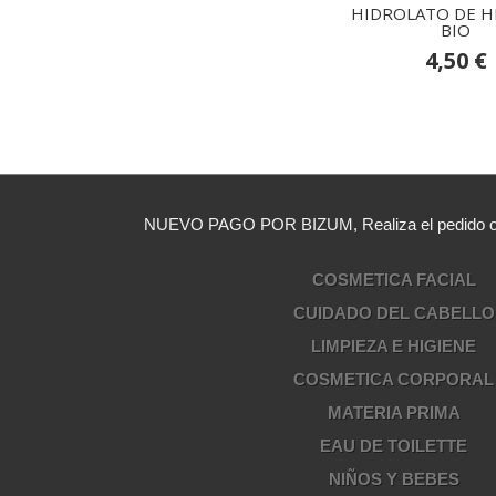
HIDROLATO DE H
BIO
4,50 €
NUEVO PAGO POR BIZUM, Realiza el pedido opc
COSMETICA FACIAL
CUIDADO DEL CABELLO
LIMPIEZA E HIGIENE
COSMETICA CORPORAL
MATERIA PRIMA
EAU DE TOILETTE
NIÑOS Y BEBES