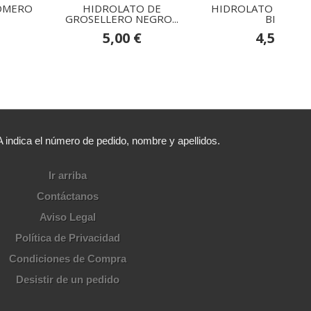
OMERO
HIDROLATO DE
HIDROLATO DE LA
GROSELLERO NEGRO...
BIO
5,00 €
4,50 €
ica el número de pedido, nombre y apellidos.
Ir arriba
Contáctanos
Aviso Legal
Política de Privacidad
Condiciones de Compra
Desistir de un pedido