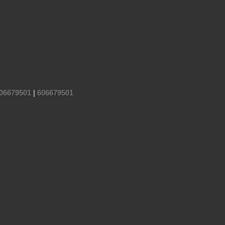
06679501
|
606679501