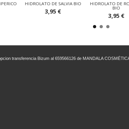
IPERICO
HIDROLATO DE SALVIA BIO
HIDROLATO DE R
BIO
3,95 €
3,95 €
ion transferencia Bizum al 659566126 de MANDALA COSMÉTICA ind