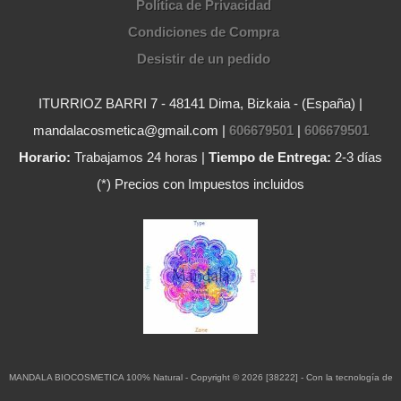
Política de Privacidad
Condiciones de Compra
Desistir de un pedido
ITURRIOZ BARRI 7 - 48141 Dima, Bizkaia - (España) |
mandalacosmetica@gmail.com |
606679501
|
606679501
Horario:
Trabajamos 24 horas |
Tiempo de Entrega:
2-3 días
(*) Precios con Impuestos incluidos
MANDALA BIOCOSMETICA 100% Natural
- Copyright © 2026 [38222] - Con la tecnología de