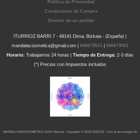
Política de Privacidad
Condiciones de Compra
Desistir de un pedido
ITURRIOZ BARRI 7 - 48141 Dima, Bizkaia - (España) |
mandalacosmetica@gmail.com |
606679501
|
606679501
Horario:
Trabajamos 24 horas |
Tiempo de Entrega:
2-3 días
(*) Precios con Impuestos incluidos
MANDALA BIOCOSMETICA 100% Natural
- Copyright © 2026 [38222] - Con la tecnología de