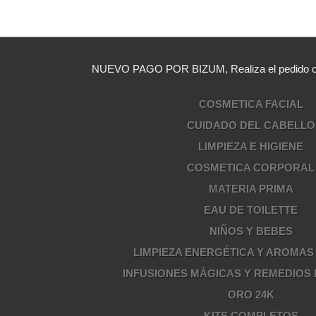
NUEVO PAGO POR BIZUM, Realiza el pedido opc
COSMETICA FACIAL
CUIDADO DEL CABELLO
LIMPIEZA E HIGIENE
COSMETICA CORPORAL
MATERIA PRIMA
EAU DE TOILETTE
NIÑOS Y BEBES
LIMPIEZA ENERGÉTICA Y AROMAS
INFUSIONES MÁGICAS Y REMEDIOS
ORO 24K
KITS COMPLETOS