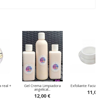
 real +
Gel Crema Limpiadora
Exfoliante Facial Piel d
angelical...
11,00 €
12,00 €