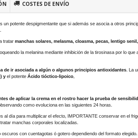
ÓN
COSTES DE ENVÍO
s un potente despigmentante que si además se asocia a otros princi
.
a tratar
manchas solares, melasma, cloasma, pecas, lentigo senil
bloqueando la melanina mediante inhibición de la tirosinasa por lo qu
a de ir asociada a algún o algunos principios antioxidantes
. La 
)
y
el potente
Ácido tióctico-lipoico
,
tes de aplicar la crema en el rostro hacer la prueba de sensibili
 observando como evoluciona en las siguientes 24 horas.
es al día para multiplicar el efecto, IMPORTANTE conservar en el fri
tratar manchas corporales localizadas.
 oscuros con cuentagotas ó gotero dependiendo del formato elegido.