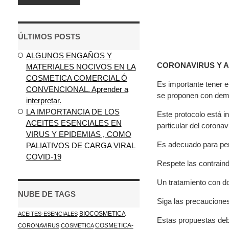
ÚLTIMOS POSTS
ALGUNOS ENGAÑOS Y
CORONAVIRUS Y A
MATERIALES NOCIVOS EN LA
COSMETICA COMERCIAL Ó
Es importante tener 
CONVENCIONAL. Aprender a
se proponen con dema
interpretar.
LA IMPORTANCIA DE LOS
Este protocolo está i
ACEITES ESENCIALES EN
particular del coronav
VIRUS Y EPIDEMIAS , COMO
Es adecuado para pers
PALIATIVOS DE CARGA VIRAL
COVID-19
Respete las contraind
Un tratamiento con do
NUBE DE TAGS
Siga las precauciones
BIOCOSMETICA
ACEITES-ESENCIALES
Estas propuestas debe
COSMETICA-
CORONAVIRUS
COSMETICA