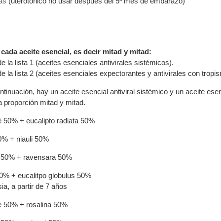
as
(uterotónico no usar después del 5º mes de embarazo)
ada aceite esencial, es decir mitad y mitad:
e la lista 1 (aceites esenciales antivirales sistémicos).
de la lista 2 (aceites esenciales expectorantes y antivirales con tro
tinuación, hay un aceite esencial antiviral sistémico y un aceite ese
 proporción mitad y mitad.
té 50% + eucalipto radiata 50%
0% + niauli 50%
a 50% + ravensara 50%
50% + eucalitpo globulus 50%
ia, a partir de 7 años
té 50% + rosalina 50%