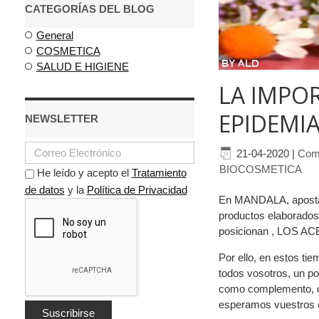
CATEGORÍAS DEL BLOG
General
COSMETICA
SALUD E HIGIENE
LA IMPOR
EPIDEMIA
NEWSLETTER
21-04-2020
|
Come
BIOCOSMETICA
He leído y acepto el
Tratamiento
de datos
y la
Política de Privacidad
En MANDALA, apostamo
productos elaborados
posicionan , LOS 
Por ello, en estos ti
todos vosotros, un p
como complemento, de 
esperamos vuestros co