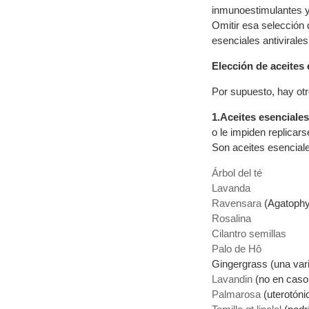
inmunoestimulantes y 
Omitir esa selección 
esenciales antivirales
Elección de aceites 
Por supuesto, hay otr
1.Aceites esenciales
o le impiden replicars
Son aceites esenciale
Árbol del té
Lavanda
Ravensara
(Agatophy
Rosalina
Cilantro semillas
Palo de Hô
Gingergrass (una var
Lavandin
(no en caso 
Palmarosa
(uterotóni