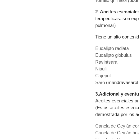
Tomillo qt linalol
(podrí
2. Aceites esencial
terapéuticas: son exp
pulmonar)
Tiene un alto contenid
Eucalipto radiata
Eucalipto globulus
Ravintsara
Niauli
Cajeput
Saro
(mandravasarot
3.Adicional y eventu
Aceites esenciales an
(Estos aceites esenci
demostrada por los ac
Canela de Ceylán cor
Canela de Ceylán hoj