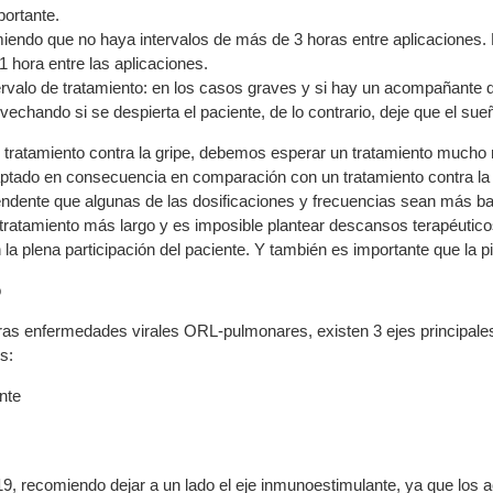
ortante.
iendo que no haya intervalos de más de 3 horas entre aplicaciones.
1 hora entre las aplicaciones.
ervalo de tratamiento: en los casos graves y si hay un acompañante di
vechando si se despierta el paciente, de lo contrario, deje que el su
atamiento contra la gripe, debemos esperar un tratamiento mucho má
ptado en consecuencia en comparación con un tratamiento contra la 
ndente que algunas de las dosificaciones y frecuencias sean más b
tratamiento más largo y es imposible plantear descansos terapéuticos
la plena participación del paciente. Y también es importante que la p
o
ras enfermedades virales ORL-pulmonares, existen 3 ejes principales
s:
nte
19, recomiendo dejar a un lado el eje inmunoestimulante, ya que los a