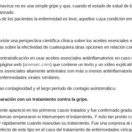
avirus no es una simple gripe y que, cuando el estado de salud de l
vanzado.
 de los pacientes la enfermedad es leve, aquellos cuya condición e
xiste una perspectiva científica clínica sobre los aceites esenciales
as sobre la efectividad de cualesquiera otras opciones en relación co
ntraindicación en usar aceites esenciales antiinflamatorios en caso d
 página web (
aromarc.com
) que contiene un texto y un video explic
tes esenciales altamente antivirales son más o menos antiinflamatori
 enfermedades virales similares.
n contagiosidad y el largo período de contagio asintomático.
aración con un tratamiento contra la gripe.
te apareció en los primeros casos tratados y fue confirmado gradua
tomas empeoraron si interrumpen el tratamiento. Y esto tan pronto 
 rápidamente cuando reanudan su tratamiento. Fue una sorpresa al 
ecto de este tipo en el caso del tratamiento de enfermedades vírica