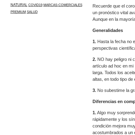
NATURAL
COVID19
MARCAS-COMERCIALES
Recuerde que el coron
un pronóstico vital a
PREMIUM
SALUD
Aunque en la mayoría
Generalidades
1.
Hasta la fecha no e
perspectivas científic
2.
NO hay peligro ni co
artículo ad hoc en mi
larga. Todos los acei
altas, en todo tipo de
3.
No subestime la gra
Diferencias en comp
1.
Algo muy sorprenden
rápidamente y los sín
condición mejora muy
acostumbrados a un ef