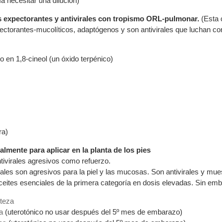
a necesitar una dilución)
es expectorantes y antivirales con tropismo ORL-pulmonar.
(Esta 
ectorantes-mucolíticos, adaptógenos y son antivirales que luchan con
o en 1,8-cineol (un óxido terpénico)
ra)
almente para aplicar en la planta de los pies
tivirales agresivos como refuerzo.
ales son agresivos para la piel y las mucosas. Son antivirales y muest
eites esenciales de la primera categoría en dosis elevadas. Sin emba
teza
a
(uterotónico no usar después del 5º mes de embarazo)