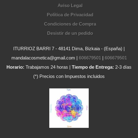
Aviso Legal
Política de Privacidad
Condiciones de Compra
Desistir de un pedido
ITURRIOZ BARRI 7 - 48141 Dima, Bizkaia - (España) |
mandalacosmetica@gmail.com |
606679501
|
606679501
Horario:
Trabajamos 24 horas |
Tiempo de Entrega:
2-3 días
(*) Precios con Impuestos incluidos