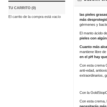
TU CARRITO (0)
las pieles grasas
El carrito de la compra está vacío
más desprotegid
gérmenes y bacte
El manto ácido de
pieles con algún
Cuanto más alcal
mantiene libre de
en el pH hay que
Con esta crema Go
anti-edad, antioxi
extraordinarios, 
Con la GoldStopO
Con esta crema, la
necesitarás más 