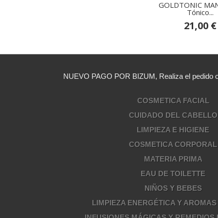
GOLDTONIC MAN
Tónico...
21,00 €
NUEVO PAGO POR BIZUM, Realiza el pedido opc
COSMETICA FACIAL
CUIDADO DEL CABELLO
LIMPIEZA E HIGIENE
COSMETICA CORPORAL
MATERIA PRIMA
EAU DE TOILETTE
NIÑOS Y BEBES
LIMPIEZA ENERGÉTICA Y AROMAS
INFUSIONES MÁGICAS Y REMEDIOS