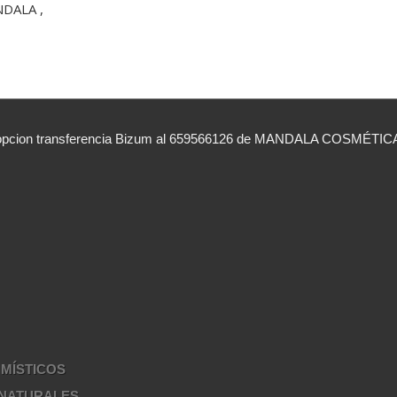
DALA ,
ion transferencia Bizum al 659566126 de MANDALA COSMÉTICA ind
 MÍSTICOS
 NATURALES