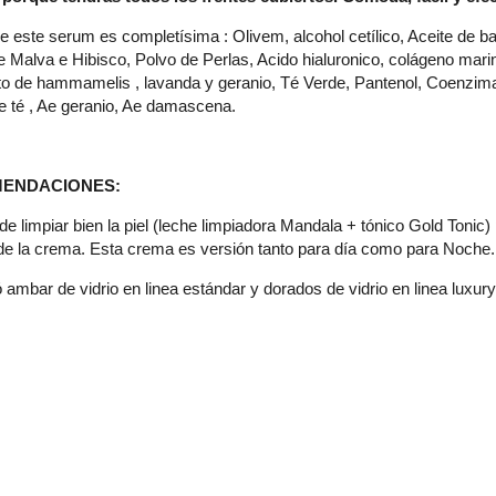
 este serum es completísima : Olivem, alcohol cetílico, Aceite de ba
e Malva e Hibisco, Polvo de Perlas, Acido hialuronico, colágeno marino
lato de hammamelis , lavanda y geranio, Té Verde, Pantenol, Coenzim
 de té , Ae geranio, Ae damascena.
MENDACIONES:
de limpiar bien la piel (leche limpiadora Mandala + tónico Gold Tonic)
 de la crema. Esta crema es versión tanto para día como para Noche.
ambar de vidrio en linea estándar y dorados de vidrio en linea luxur