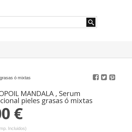
rasas ó mixtas
POIL MANDALA , Serum
cional pieles grasas ó mixtas
00 €
Imp. Incluidos)