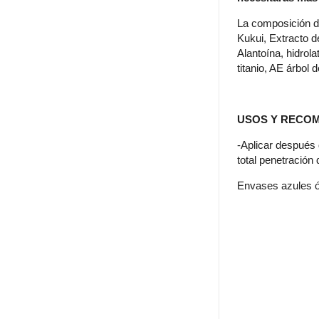
La composición de
Kukui, Extracto d
Alantoína, hidro
titanio, AE árbol
USOS Y RECO
-Aplicar después 
total penetración
Envases azules ó 