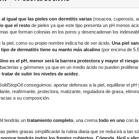
 al igual que las pieles con dermtitis varias
(rosacea, cuperosis, a
o que el resto
de pieles ya que este tipo presenta un pH menos ácid
rias que forman colonias en los poros y desencadenan los indeseab
 la piel, como su propio nombre indica ha de ser ácido.
Una piel san
 tipo de dermatitis tiene su manto más alcalino
(por encima de 5.5
ino es el pH, menor será la barrera protectora y mayor el riesg
 bacterias y gérmenes ya que en un medio ácido no pueden proliferar
 tratar de subir los niveles de acidez
.
ldStopOil conseguimos: aportar defensas a la piel, equilibrar el pH
dante, reafirmante, protectora, matizante, reguladora de grasa, elimina
gracias a su composición.
il tendrás un
tratamiento completo
, una crema
todo en uno
con la
s pieles grasas simplificarán la rutina diaria que se reducirá a tan sól
porque tendrás todos los frentes cubiertos. Cómoda, fácil y efec