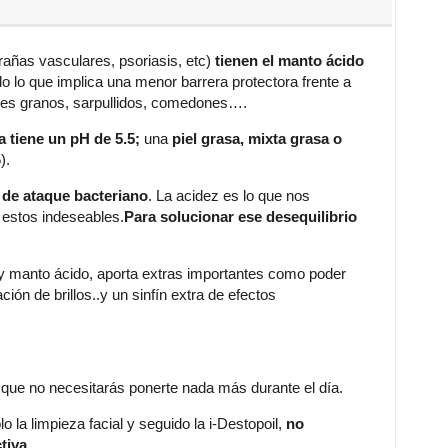
rañas vasculares, psoriasis, etc)
tienen el manto ácido
o lo que implica una menor barrera protectora frente a
les granos, sarpullidos, comedones….
a tiene un pH de 5.5;
una
piel grasa, mixta grasa o
).
o de ataque bacteriano
. La acidez es lo que nos
 estos indeseables.
Para solucionar ese desequilibrio
 y manto ácido, aporta extras importantes como poder
ción de brillos..y un sinfín extra de efectos
 que no necesitarás ponerte nada más durante el día.
o la limpieza facial y seguido la i-Destopoil,
no
tiva
.