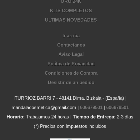
ORO 24K
KITS COMPLETOS
ULTIMAS NOVEDADES
Ir arriba
Contáctanos
Aviso Legal
Política de Privacidad
Condiciones de Compra
Desistir de un pedido
ITURRIOZ BARRI 7 - 48141 Dima, Bizkaia - (España) |
mandalacosmetica@gmail.com |
606679501
|
606679501
Horario:
Trabajamos 24 horas |
Tiempo de Entrega:
2-3 días
(*) Precios con Impuestos incluidos